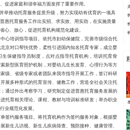
、促进家庭和谐幸福方面发挥了重要作用。
并举推动托育服务提质升级，努力实现幼有优育的一项具
普惠托育服务工作出实招、求实效、用实劲，在实施质量
省心、放心，促进托育机构规范化建设。
心培训指导项目。依托市妇幼保健院，完善市级综合托
托北京对口帮扶优势，柔性引进国内知名托育专家，成立婴
卫生保健指导员制度，点对点指导托育机构，培训托育骨
探索新型医育照护机制，对婴幼儿生长发育、心理行为等方
国家级、省级专家或者团队来我市指导开展工作，签订科研
；开展多种形式的托育宣传、健教工作，营造全社会关注托
围；通过外出考察学习，研究制定促进普惠托育服务发展的
推进托育相关理论、课程、教材与培训标准研发；举办职业
行业规范化发展。
签约服务项目。将托育机构作为签约服务对象，根据婴
开展新生儿访视、新生儿疾病筛查、预防接种、健康管理、