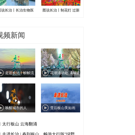
图说长治丨长治生物医
图说长治丨制花灯 过新
视频新闻
走近长治丨帧帧流
花潮涌动处 满城皆
光绘
芳菲
唤醒城市的人
雪后板山美如画
太行板山 云海翻涌
走进长治 | 春到板山，畅游太行版“绿野