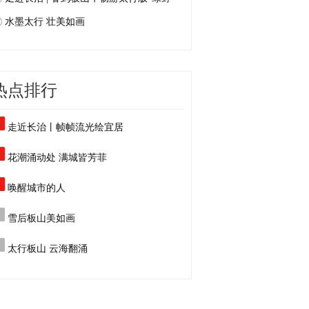
水墨太行 壮美如画
热点排行
走近长治丨帧帧流光绘宜居
花潮涌动处 满城皆芳菲
唤醒城市的人
雪后板山美如画
太行板山 云海翻涌