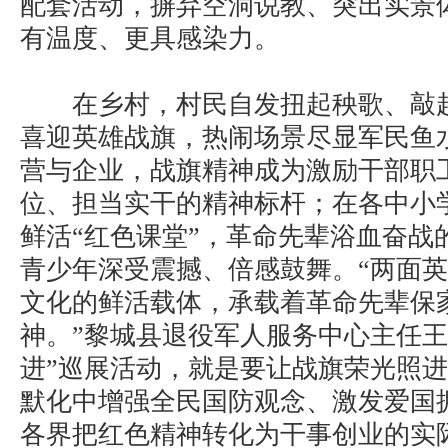
配套活动，摒弃空洞说教、突出实景
有温度、更具感染力。
在乡村，村民自发扭起秧歌、敲起
喜迎英雄战旗，热闹场景尽显军民鱼
营与企业，战旗精神成为激励干部职
位、担当实干的精神标杆；在各中小
鲜活“红色课堂”，革命先辈浴血奋战
青少年深受震撼、倍感鼓舞。“两面
文化的鲜活载体，承载着革命先辈保
神。”黎城县退役军人服务中心主任王
进”巡展活动，就是要让战旗荣光照
默化中增强全民国防观念、激发爱国
各界把红色精神转化为干事创业的实