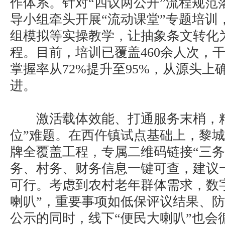
作体系。针对“四议两公开”流程规范
导小组牵头开展“流动课堂”专题培训
组模拟等实操教学，让抽象条文转化
程。目前，培训已覆盖460余人次，干
掌握率从72%提升至95%，从源头上
进。
激活载体效能、打通服务末梢，精
位”难题。在西仵镇试点基础上，黎
牌全覆盖工程，专属二维码链接“三务
务、村务、财务信息一键可查，建议
可行。考虑到农村老年群体需求，数
喇叭”，重要事项如低保评议结果、
公示的同时，线下“便民大喇叭”也会