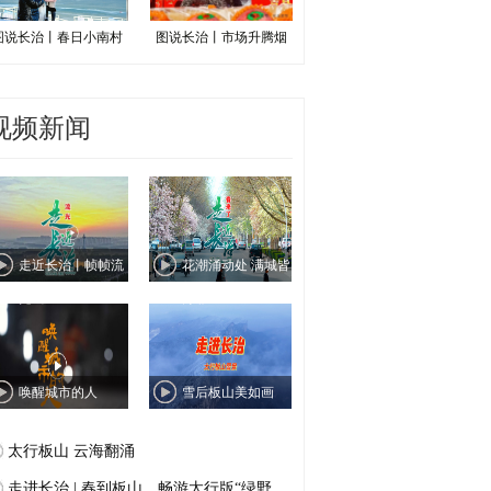
图说长治丨春日小南村
图说长治丨市场升腾烟
视频新闻
走近长治丨帧帧流
花潮涌动处 满城皆
光绘
芳菲
唤醒城市的人
雪后板山美如画
太行板山 云海翻涌
走进长治 | 春到板山，畅游太行版“绿野