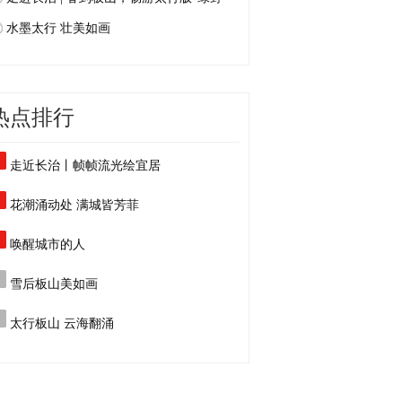
水墨太行 壮美如画
热点排行
走近长治丨帧帧流光绘宜居
花潮涌动处 满城皆芳菲
唤醒城市的人
雪后板山美如画
太行板山 云海翻涌