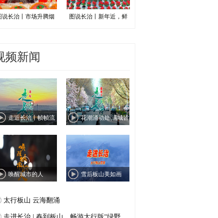
图说长治丨市场升腾烟
图说长治丨新年近，鲜
视频新闻
走近长治丨帧帧流
花潮涌动处 满城皆
光绘
芳菲
唤醒城市的人
雪后板山美如画
太行板山 云海翻涌
走进长治 | 春到板山，畅游太行版“绿野