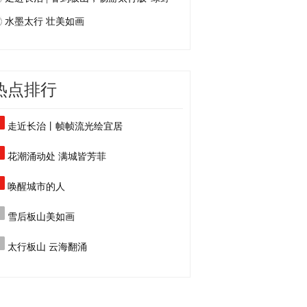
水墨太行 壮美如画
热点排行
走近长治丨帧帧流光绘宜居
花潮涌动处 满城皆芳菲
唤醒城市的人
雪后板山美如画
太行板山 云海翻涌