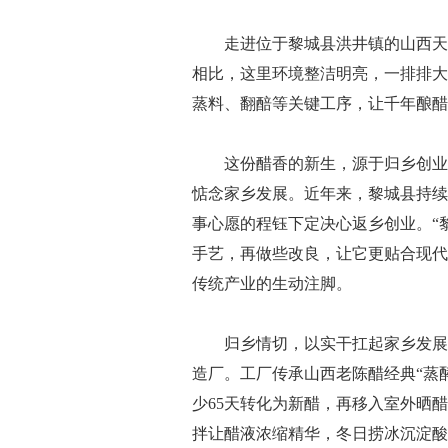
走进位于黎城县洪井镇的山西天同
相比，这里环境整洁明亮，一排排大
蒸料、翻醅等关键工序，让千年酿醋
这份醋香的新生，源于归乡创业者
惦念家乡发展。近年来，黎城县持续
事心愿的程钰下定决心返乡创业。“
手艺，再做些改良，让它更贴合现代
传统产业的生动注脚。
归乡情切，以实干扛起家乡发展之责
造厂。工厂传承山西老陈醋经典“蒸
少65天转化为新醋，再移入室外晒
拌让醋液浓缩精华，冬日捞冰沉淀酸