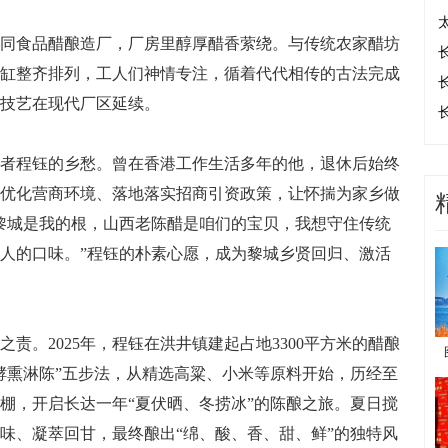
食品醋酿造厂，厂房里醇厚醋香萦绕。与传统农家醋坊
缸整齐排列，工人们神情专注，循着代代相传的古法完成
技艺在现代厂区延续。
程钰的乡愁。曾在香港工作生活多年的他，退休后始终
优化营商环境、落地落实招商引资政策，让怀揣为家乡做
黎城是我的根，山西老陈醋是咱们的宝贝，我想守住传统
人的口味。”程钰的朴素心愿，成为黎城乡贤回归、激活
。2025年，程钰在洪井镇建起占地3300平方米的醋酿
酵熏淋陈”五步法，从精选高粱、小米等原料开始，历经至
醋棚，开启长达一年“夏伏晒、冬捞冰”的陈酿之旅。夏日搅
味、凝萃回甘，最终酿出“绵、酸、香、甜、鲜”的独特风