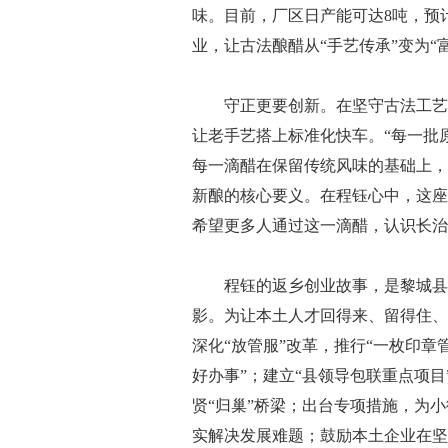
味。目前，厂区日产能可达8吨，预计
业，让古法酿醋从“手艺传承”变为“
守正更要创新。在坚守古法工艺的
让老手艺搭上标准化快车。“每一批
每一滴醋在保留传统风味的基础上，
新酿的核心要义。在程钰心中，这座
希望更多人通过这一滴醋，认识长治
程钰的返乡创业故事，是黎城县深
影。为让本土人才回得来、留得住、
深化“放管服”改革，推行“一枚印章
好办事”；建立“县领导包联重点项
贤“归巢”桥梁；出台专项措施，为
实解决发展难题；鼓励本土企业在坚