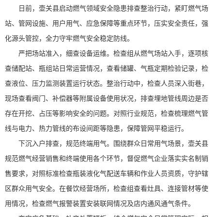
日前，壶关县启动燃气领域安全隐患排查整治行动，紧盯燃气场
站、管网设施、用户用气、应急保障等重点环节，压实安全责任，强
化源头管控，全力守牢燃气安全稳定防线。
严把场站准入，细查设备运维。检查组从燃气场站入手，逐项核
查储配站、瓶组站日常运营情况，查看储罐、气瓶定期检验记录，检
查液位、压力监测装置运行状态。整治行动中，检查人员深入街巷，
现场查看阀门、补偿器等附属设备使用状况，排查埋地管线周边是否
存在开挖、占压等影响安全的问题。对照行业规范，检查梳理燃气管
线与电力、热力管线的布设间距等隐患，保障管网平稳运行。
下沉入户排查，规范终端用气。围绕群众日常用气场景，壶关县
规范燃气经营销售和终端使用各个环节，督促燃气企业落实实名制销
售要求，对照标准检查瓶装液化气配送车辆和作业人员资质，守护辖
区群众用气安全。在餐饮经营场所，检查组查看灶具、连接管材等使
用情况，检查燃气报警装置安装联网情况及店内通风通气条件。