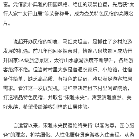
富。凭借质朴典雅的田园风格、绝佳的观景位置，先后获“太
行人家”“太行山居”等荣誉称号，成为壶关特色民宿的亮眼名
片。
说起开办民宿的初衷，马红亮坦言，是抓住了乡村旅游
发展的机遇。前几年他回乡探亲时，恰逢八泉峡景区成功晋
升国家5A级旅游景区，太行山水旅游热度不断攀升，各地游
客络绎不绝。但当时村里大多是普通农家乐、小旅馆，住宿
条件简单，缺乏高品质、有特色的民宿，难以满足游客旅居
需求。看准这一发展契机，马红亮决定租下村里闲置院落，
打造精品特色民宿，并取名“宋雅未央”，寓意清雅悠然、美
好永续，希望带给游客别样的山居体验。
自运营以来，宋雅未央民宿始终秉持“以客为尊，匠心服
务”的理念，将精细化、人性化服务贯穿游客入住全程。从游