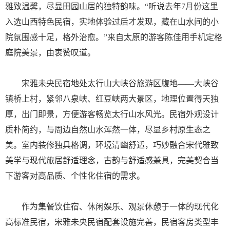
雅致温馨，尽显田园山居的独特韵味。“听说去年7月份这里
入选山西特色民宿，实地体验过后才发现，藏在山水间的小
院氛围感十足，格外治愈。”来自太原的游客陈佳用手机定格
庭院美景，由衷赞叹道。
宋雅未央民宿地处太行山大峡谷旅游区腹地——大峡谷
镇桥上村，紧邻八泉峡、红豆峡两大景区，地理位置得天独
厚，出门即景，方便游客畅览太行山水风光。民宿外观设计
质朴简约，与周边自然山水浑然一体，尽显乡村原生态之
美。室内装修独具格调，环境清幽舒适，巧妙融合宋代雅致
美学与现代旅居舒适理念，古韵与舒适感兼具，完美契合当
下游客对高品质、个性化住宿的需求。
作为集餐饮住宿、休闲娱乐、观景休憩于一体的现代化
高标准民宿，宋雅未央民宿配套设施完善，民宿客房类型丰