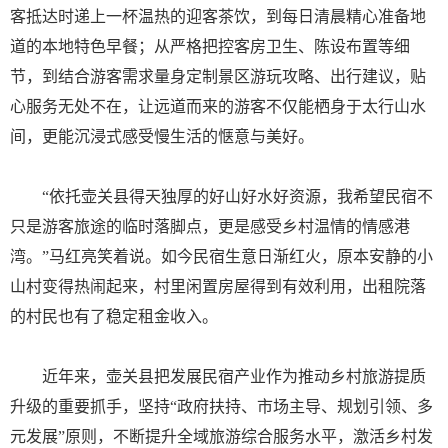
客抵达时递上一杯温热的迎客茶饮，到每日清晨精心准备地
道的本地特色早餐；从严格把控客房卫生、陈设布置等细
节，到结合游客需求量身定制景区游玩攻略、出行建议，贴
心服务无处不在，让远道而来的游客不仅能栖身于太行山水
间，更能沉浸式感受慢生活的惬意与美好。
“依托壶关县得天独厚的好山好水好资源，我希望民宿不
只是游客旅途的临时落脚点，更是感受乡村温情的情感港
湾。”马红亮笑着说。如今民宿生意日渐红火，原本安静的小
山村变得热闹起来，村里闲置房屋得到有效利用，出租院落
的村民也有了稳定租金收入。
近年来，壶关县把发展民宿产业作为推动乡村旅游提质
升级的重要抓手，坚持“政府扶持、市场主导、规划引领、多
元发展”原则，不断提升全域旅游综合服务水平，激活乡村发