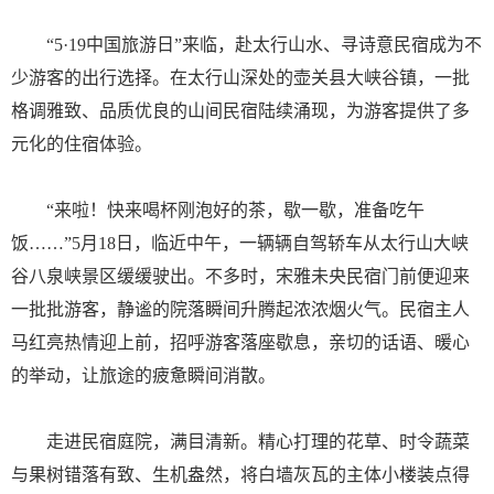
“5·19中国旅游日”来临，赴太行山水、寻诗意民宿成为不
少游客的出行选择。在太行山深处的壶关县大峡谷镇，一批
格调雅致、品质优良的山间民宿陆续涌现，为游客提供了多
元化的住宿体验。
“来啦！快来喝杯刚泡好的茶，歇一歇，准备吃午
饭……”5月18日，临近中午，一辆辆自驾轿车从太行山大峡
谷八泉峡景区缓缓驶出。不多时，宋雅未央民宿门前便迎来
一批批游客，静谧的院落瞬间升腾起浓浓烟火气。民宿主人
马红亮热情迎上前，招呼游客落座歇息，亲切的话语、暖心
的举动，让旅途的疲惫瞬间消散。
走进民宿庭院，满目清新。精心打理的花草、时令蔬菜
与果树错落有致、生机盎然，将白墙灰瓦的主体小楼装点得