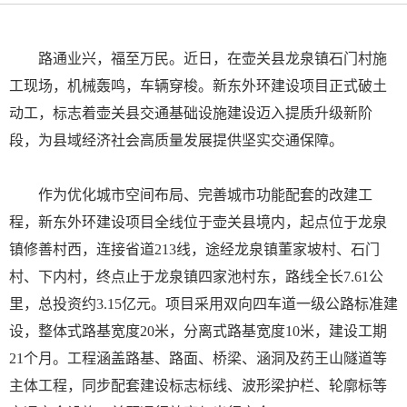
路通业兴，福至万民。近日，在壶关县龙泉镇石门村施
工现场，机械轰鸣，车辆穿梭。新东外环建设项目正式破土
动工，标志着壶关县交通基础设施建设迈入提质升级新阶
段，为县域经济社会高质量发展提供坚实交通保障。
作为优化城市空间布局、完善城市功能配套的改建工
程，新东外环建设项目全线位于壶关县境内，起点位于龙泉
镇修善村西，连接省道213线，途经龙泉镇董家坡村、石门
村、下内村，终点止于龙泉镇四家池村东，路线全长7.61公
里，总投资约3.15亿元。项目采用双向四车道一级公路标准建
设，整体式路基宽度20米，分离式路基宽度10米，建设工期
21个月。工程涵盖路基、路面、桥梁、涵洞及药王山隧道等
主体工程，同步配套建设标志标线、波形梁护栏、轮廓标等